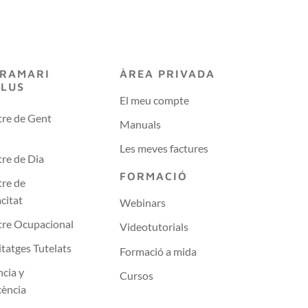
RAMARI
ÀREA PRIVADA
PLUS
El meu compte
re de Gent
Manuals
Les meves factures
re de Dia
FORMACIÓ
re de
citat
Webinars
tre Ocupacional
Videotutorials
tatges Tutelats
Formació a mida
ncia y
Cursos
cència