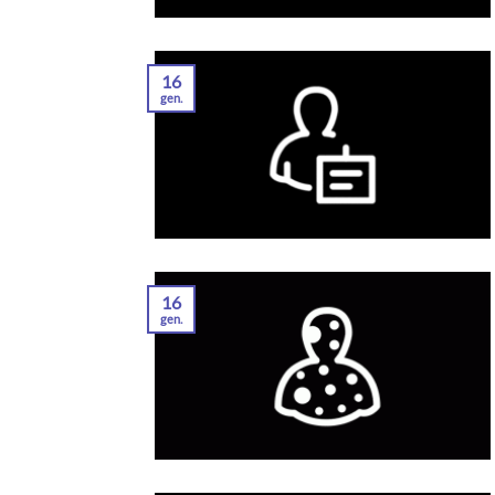
16
gen.
16
gen.