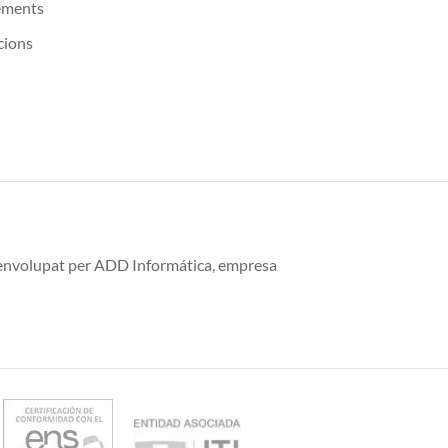
ements
cions
esenvolupat per ADD Informática, empresa