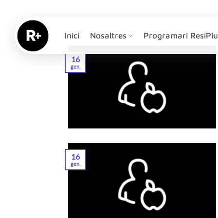
Skip
to
content
Inici
Nosaltres
Programari ResiPlu
16
gen.
16
gen.