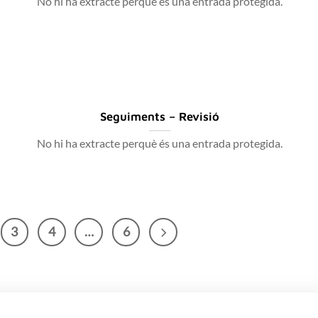
No hi ha extracte perquè és una entrada protegida.
Seguiments – Revisió
No hi ha extracte perquè és una entrada protegida.
3
4
…
6