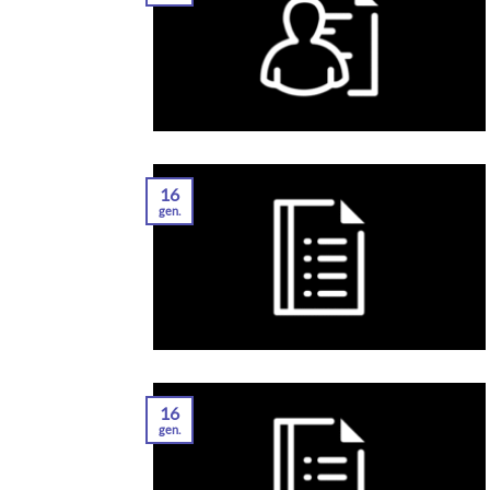
16
gen.
16
gen.