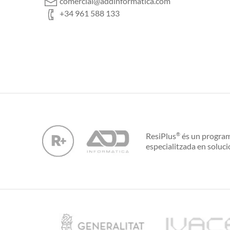
comercial@addinformatica.com
+34 961 588 133
ResiPlus
és un program
®
especialitzada en soluci