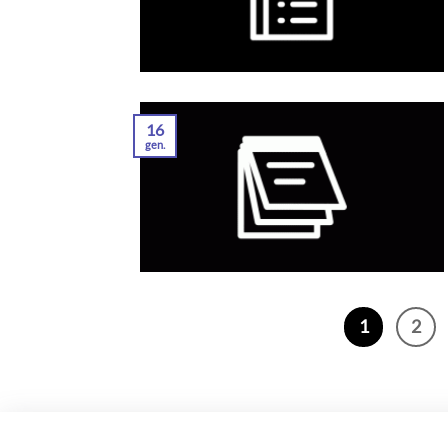
16
gen.
1
2