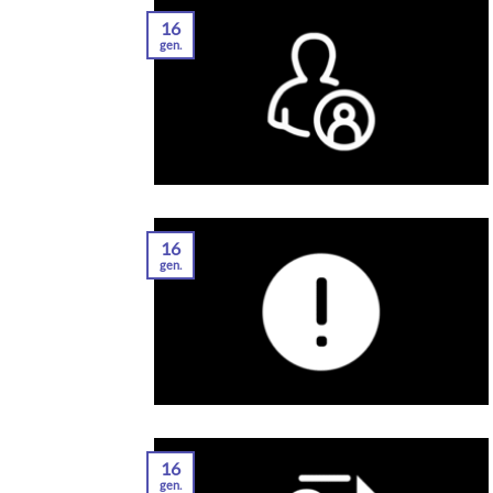
16
gen.
16
gen.
16
gen.