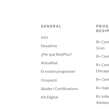
GENERAL
PROG
RESI
Inici
R+ Cent
Nosaltres
Gran
¿Per què ResiPlus?
R+ Cent
Actualitat
R+ Cent
Discapa
El nostre programari
R+ Cen
Ocupació
R+ Habi
Ajudes i Certificacions
R+ Infà
Kit Digital
Adoles