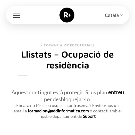
Skip
to
Català
content
< TORNAR A VIDEOTUTORIALS
Llistats – Ocupació de
residència
Aquest contingut està protegit. Si us plau
entreu
per desbloquejar-lo.
Encara no té el seu usuari i contrasenya? Envieu-nos un
email a
formacion@addinformatica.com
o contacti amb el
nostre departament de
Suport