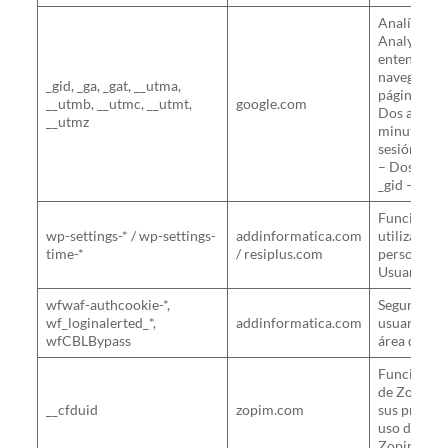
Analíticas.
Analytics 
entender có
navegan tra
_gid, _ga, _gat, __utma,
página web.
__utmb, __utmc, __utmt,
google.com
Dos años / 
__utmz
minutos / _
sesión / _u
– Dos años 
_gid – Al fi
Funcional. 
wp-settings-* / wp-settings-
addinformatica.com
utilizadas
time-*
/ resiplus.com
personaliza
Usuario
wfwaf-authcookie-*,
Seguridad. 
wf_loginalerted_*,
addinformatica.com
usuarios q
wfCBLBypass
área de adm
Funcional. 
de Zopin i
__cfduid
zopim.com
sus prefere
uso del mó
Zopim