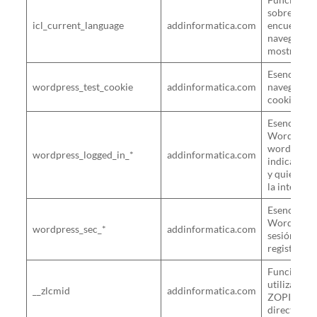
sobre el id
icl_current_language
addinformatica.com
encuentra 
navegador 
mostrar la 
Esencial. C
wordpress_test_cookie
addinformatica.com
navegador t
cookies.
Esencial. D
WordPress 
wordpress_
wordpress_logged_in_*
addinformatica.com
indica cua
y quién ere
la interfaz
Esencial. U
WordPress 
wordpress_sec_*
addinformatica.com
sesión para
registrado.
Funcional.
utilizadas 
__zlcmid
addinformatica.com
ZOPIM para
directo con