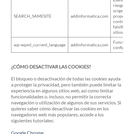
riesgo de f
origen cru
SEARCH_SAMESITE
addinformatica.com
proporcion
contra los 
falsificació
sitios.
Funcional.
wp-wpml_current_language
addinformatica.com
configuraci
¿CÓMO DESACTIVAR LAS COOKIES?
El bloqueo o desactivación de todas las cookies ayuda
a proteger la privacidad, pero también puede limitar la
experiencia en algunos sitios web, así como limitar
funcionalidades o, incluso, no permitir la correcta
navegación o utilización de algunos de sus servicios. Si
quieres saber cómo desactivar las cookies en los
navegadores web más populares, accede a los
siguientes tutoriales:
Google Chrome