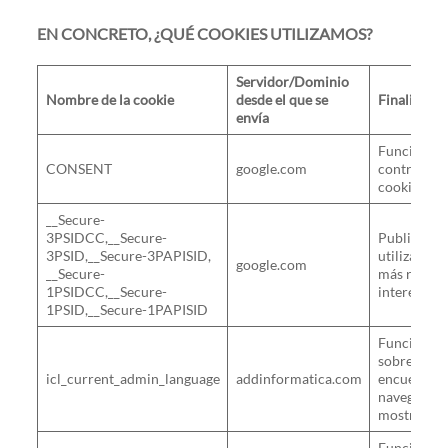
EN CONCRETO, ¿QUÉ COOKIES UTILIZAMOS?
Servidor/Dominio
Nombre de la cookie
desde el que se
Finalidad
envía
Funcional. 
CONSENT
google.com
controlar l
cookies.
__Secure-
3PSIDCC,__Secure-
Publicidad.
3PSID,__Secure-3PAPISID,
utilizan pa
google.com
__Secure-
más relevan
1PSIDCC,__Secure-
intereses –
1PSID,__Secure-1PAPISID
Funcional.
sobre el id
icl_current_admin_language
addinformatica.com
encuentra 
navegador 
mostrar la 
Funcional.