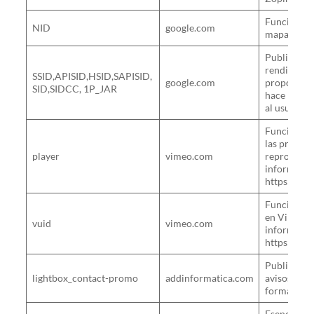
Funcional. 
NID
google.com
mapas med
Publicitari
rendimiento
SSID,APISID,HSID,SAPISID,
google.com
proporcion
SID,SIDCC, 1P_JAR
hace la pub
al usuario.
Funcional.
las prefere
player
vimeo.com
reproducci
informació
https://vi
Funcional. 
en Vimeo A
vuid
vimeo.com
informació
https://vi
Publicidad
lightbox_contact-promo
addinformatica.com
avisos/publ
forma de p
Esencial. El