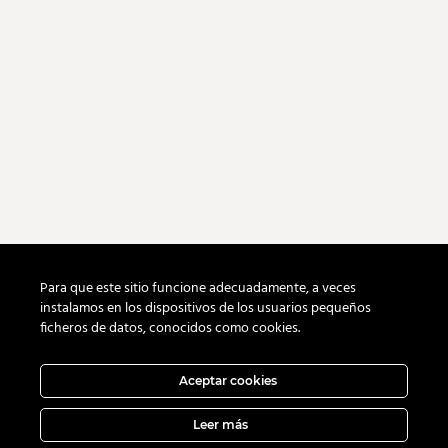
Lunes a Viernes: 08:00h. a 18:00h. (GMT+1)
Horario de Atención de Soporte
Lunes a Viernes: 08:00h. a 20:00h. (GMT+1)
Para que este sitio funcione adecuadamente, a veces
instalamos en los dispositivos de los usuarios pequeños
ficheros de datos, conocidos como cookies.
Horario de Atención Administración
Lunes a Viernes: 08:00h. a 17:00h. (GMT+1)
Aceptar cookies
Leer más