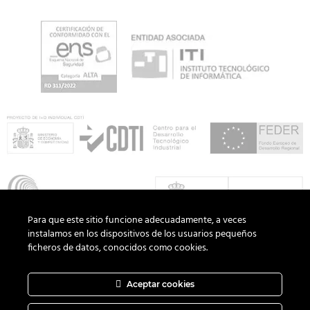
Para que este sitio funcione adecuadamente, a veces
instalamos en los dispositivos de los usuarios pequeños
ficheros de datos, conocidos como cookies.
Aceptar cookies
Copyright 2026 ©
ADD Informática
· Todos los derechos
reservados.
Política de Privacidad
|
Aviso Legal
|
Política de Cookies