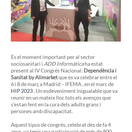
És el moment important per al sector
sociosanitari i
ADD Informàtica
ha estat
present al IV Congrés Nacional:
Dependència i
Sanitat by Alimarket
que es va celebrar entre el
6 i 8 de març a Madrid – IFEMA , en el marc de
HIP 2023
.
Un esdeveniment inigualable que va
reunir en un mateix lloc tots els avenços que
s’estan fent en la cura dels adults grans i
persones amb discapacitat.
Aquest tipus de congrés, celebrat des de fa 4
anys, va tenir una participació de més de 800