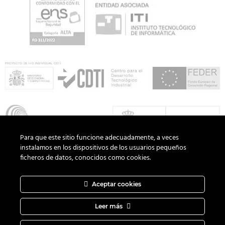
Para que este sitio funcione adecuadamente, a veces
instalamos en los dispositivos de los usuarios pequeños
ficheros de datos, conocidos como cookies.
Aceptar cookies
Copyright 2026 ©
ADD Informática
· Todos los derechos
reservados.
Política de Privacidad
|
Aviso Legal
|
Política de Cookies
Leer más
|
Canal del Informante
|
Diseño web
DAGOCREATIVO