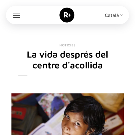
Skip
to
Català
content
NOTICIES
La vida després del
centre d´acollida