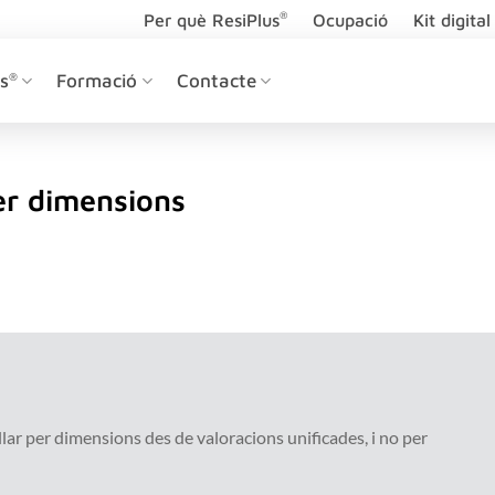
®
Per què ResiPlus
Ocupació
Kit digital
s
®
Formació
Contacte
er dimensions
lar per dimensions des de valoracions unificades, i no per