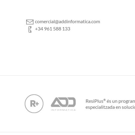
comercial@addinformatica.com
+34 961 588 133
ResiPlus
és un program
®
especialitzada en soluci