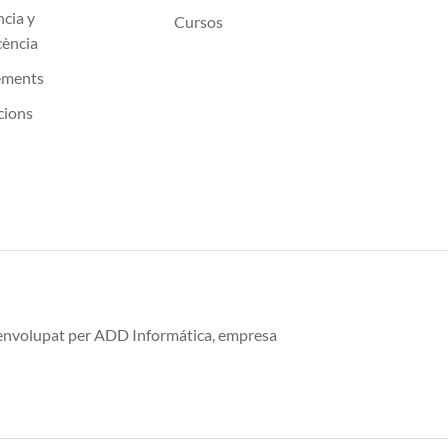
ncia y
Cursos
cència
ements
cions
esenvolupat per ADD Informática, empresa