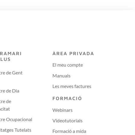
RAMARI
ÀREA PRIVADA
PLUS
El meu compte
re de Gent
Manuals
Les meves factures
re de Dia
FORMACIÓ
re de
citat
Webinars
tre Ocupacional
Videotutorials
tatges Tutelats
Formació a mida