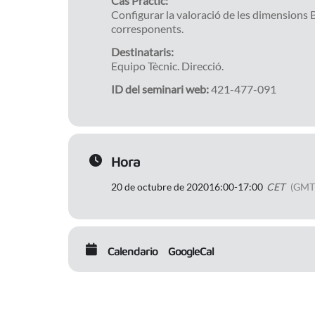
Cas Pràctic:
Configurar la valoració de les dimensions B
corresponents.
Destinataris:
Equipo Tècnic. Direcció.
ID del seminari web:
421-477-091
Hora
20 de octubre de 2020
16:00
-
17:00
CET
(GMT
Calendario
GoogleCal