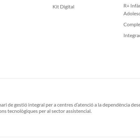
R+ Infà
Kit Digital
Adoles
Compl
Integra
ari de gestió integral per a centres d’atenció a la dependència d
ons tecnològiques per al sector assistencial.