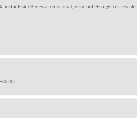
enestar Físic i Benestar emocional, associant els registres i escale
+02:00)