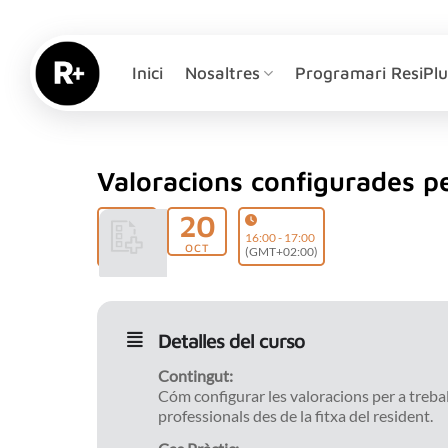
Skip
to
content
Inici
Nosaltres
Programari ResiPlu
Valoracions configurades p
20
16:00 - 17:00
OCT
(GMT+02:00)
Detalles del curso
Contingut:
Cóm configurar les valoracions per a trebal
professionals des de la fitxa del resident.