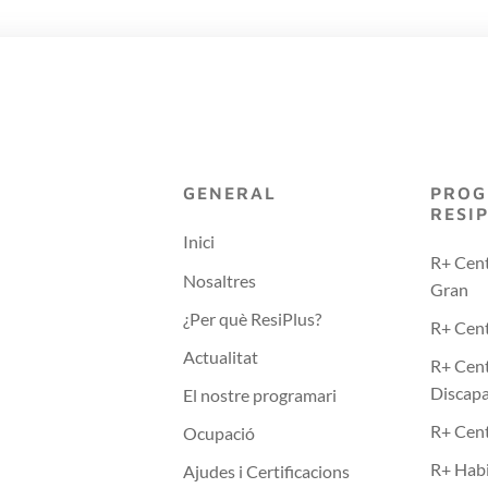
GENERAL
PROG
RESI
Inici
R+ Cent
Nosaltres
Gran
¿Per què ResiPlus?
R+ Cent
Actualitat
R+ Cent
Discapa
El nostre programari
R+ Cen
Ocupació
R+ Habi
Ajudes i Certificacions