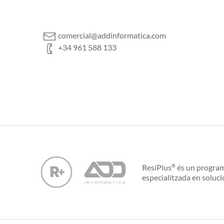
comercial@addinformatica.com
+34 961 588 133
ResiPlus
és un program
®
especialitzada en soluci