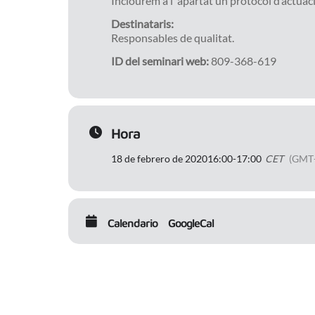
Inclourem a l’ apartat un protocol d’actuac
Destinataris:
Responsables de qualitat.
ID del seminari web:
809-368-619
Hora
18 de febrero de 2020
16:00
-
17:00
CET
(GMT
Calendario
GoogleCal