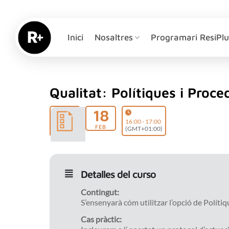
Skip
to
content
Inici
Nosaltres
Programari ResiPlu
Qualitat: Polítiques i Proc
18
16:00 - 17:00
FEB
(GMT+01:00)
Detalles del curso
Contingut:
S’ensenyarà cóm utilitzar l’opció de Políti
Cas pràctic: