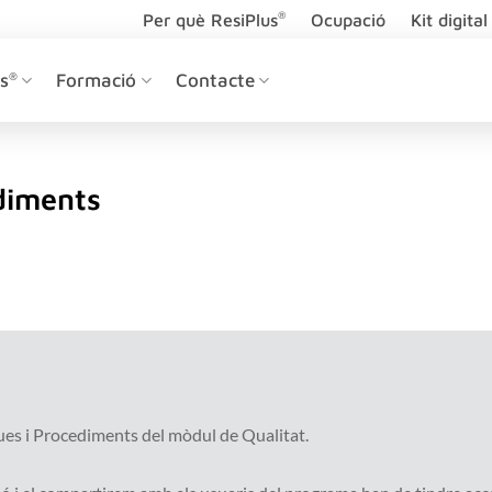
®
Per què ResiPlus
Ocupació
Kit digital
s
®
Formació
Contacte
ediments
ques i Procediments del mòdul de Qualitat.