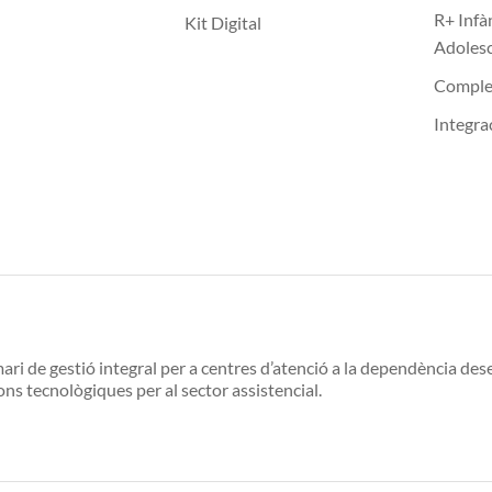
R+ Infà
Kit Digital
Adoles
Compl
Integra
ari de gestió integral per a centres d’atenció a la dependència d
ons tecnològiques per al sector assistencial.