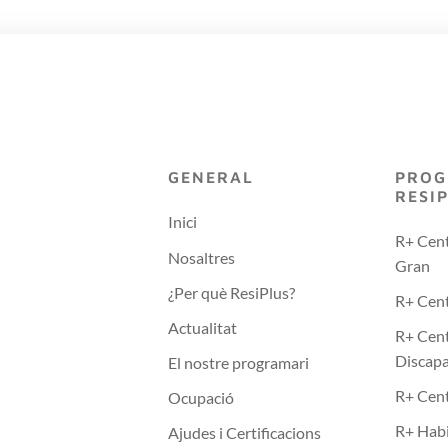
GENERAL
PROG
RESI
Inici
R+ Cent
Nosaltres
Gran
¿Per què ResiPlus?
R+ Cent
Actualitat
R+ Cent
Discapa
El nostre programari
R+ Cen
Ocupació
R+ Habi
Ajudes i Certificacions