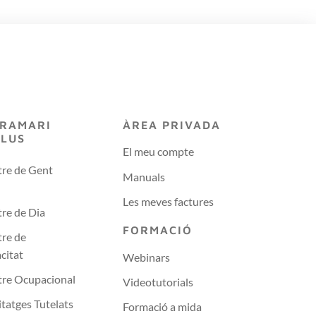
RAMARI
ÀREA PRIVADA
PLUS
El meu compte
re de Gent
Manuals
Les meves factures
re de Dia
FORMACIÓ
re de
citat
Webinars
tre Ocupacional
Videotutorials
tatges Tutelats
Formació a mida