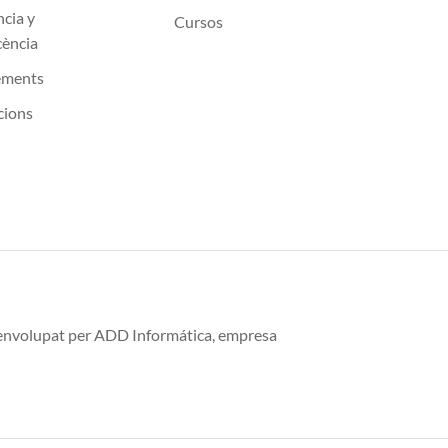
ncia y
Cursos
cència
ements
cions
esenvolupat per ADD Informática, empresa