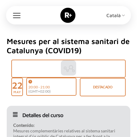
Skip
to
Català
content
Mesures per al sistema sanitari de
Catalunya (COVID19)
22
20:00 - 21:00
DESTACADO
(GMT+02:00)
MAY
Detalles del curso
Contenido:
Mesures complementàries relatives al sistema sanitari
integral d’ús públic de Catalunya per a fer front a la