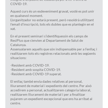
COVID-19.
Aquest curs és un esdeveniment gravat, vostè es pot unir
en qualsevol moment.
L’organitzador no estarà present, però resoldrà utilitzant
l’email d’inscripció, tots els dubtes que es plantegin en el
xat.
En el present seminari s’identifiquessin els camps de
ResiPlus que s’envien al Departament de Salut de
Catalunya.
Assenyalarem aquells que són indispensable per a l’enllaç i
realitzarem tots els registres relacionats amb les següents
situacions:
-Resident amb COVID-19.
-Resident amb sospita COVID-19.
-Resident amb COVID-19 superat.
El enllaç també envia dades relatives al personal,
lliurament de material i expedients del centre. Per això
accedirem a personal, actualitzarem categoria laboral,
realitzarem lliurament de material i per a finalitzar
pujarem un expedient excepcional que ens ha arribat al
centre.