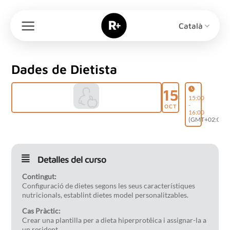
Skip
to
Català
content
Dades de Dietista
15
15:00
-
OCT
16:00
(GMT+02:00)
Detalles del curso
Contingut:
Configuració de dietes segons les seus característiques
nutricionals, establint dietes model personalitzables.
Cas Pràctic:
Crear una plantilla per a dieta hiperprotêica i assignar-la a
un resident.