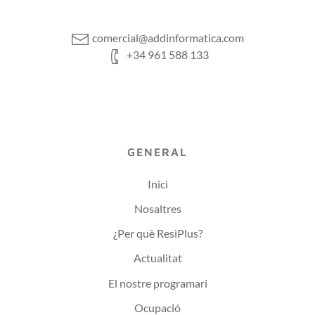
comercial@addinformatica.com
+34 961 588 133
GENERAL
Inici
Nosaltres
¿Per què ResiPlus?
Actualitat
El nostre programari
Ocupació