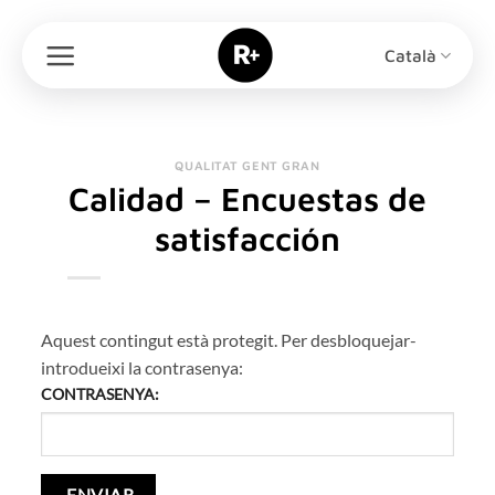
Skip
to
Català
content
QUALITAT GENT GRAN
Calidad – Encuestas de
satisfacción
Aquest contingut està protegit. Per desbloquejar-
introdueixi la contrasenya:
CONTRASENYA: