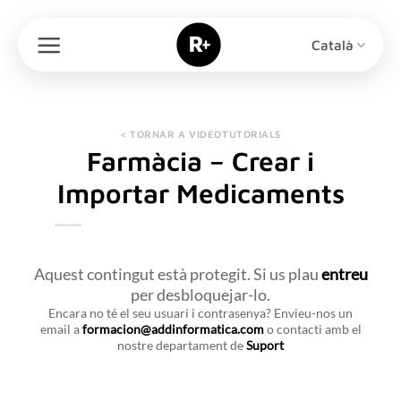
Skip
to
Català
content
< TORNAR A VIDEOTUTORIALS
Farmàcia – Crear i
Importar Medicaments
Aquest contingut està protegit. Si us plau
entreu
per desbloquejar-lo.
Encara no té el seu usuari i contrasenya? Envieu-nos un
email a
formacion@addinformatica.com
o contacti amb el
nostre departament de
Suport