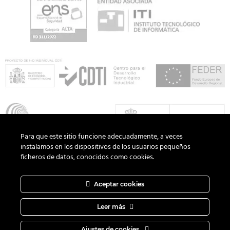
Para que este sitio funcione adecuadamente, a veces
instalamos en los dispositivos de los usuarios pequeños
ficheros de datos, conocidos como cookies.
Aceptar cookies
Copyright 2026 ©
ADD Informática
· Todos los derechos
reservados.
Política de Privacidad
|
Aviso Legal
|
Política de Cookies
Leer más
|
Canal del Informante
|
Diseño web
DAGOCREATIVO
Ajustes de cookies