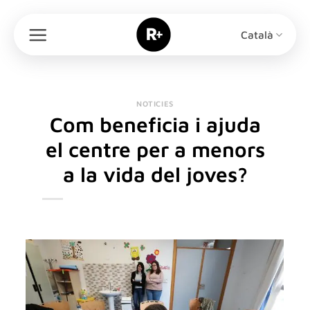
Skip
to
Català
content
NOTICIES
Com beneficia i ajuda
el centre per a menors
a la vida del joves?