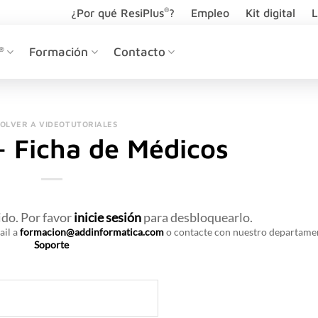
®
¿Por qué ResiPlus
?
Empleo
Kit digital
L
®
Formación
Contacto
VOLVER A VIDEOTUTORIALES
– Ficha de Médicos
ido. Por favor
inicie sesión
para desbloquearlo.
ail a
formacion@addinformatica.com
o contacte con nuestro departame
Soporte