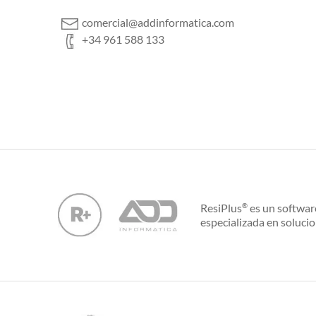
comercial@addinformatica.com
+34 961 588 133
ResiPlus
es un softwar
®
especializada en solucio