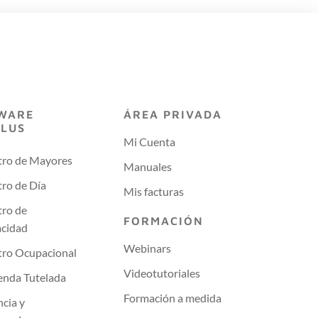
WARE
ÁREA PRIVADA
PLUS
Mi Cuenta
tro de Mayores
Manuales
ro de Día
Mis facturas
tro de
FORMACIÓN
acidad
Webinars
tro Ocupacional
Videotutoriales
enda Tutelada
Formación a medida
ncia y