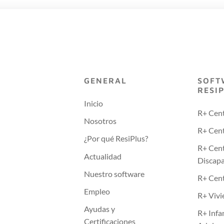
GENERAL
SOFT
RESI
Inicio
R+ Cen
Nosotros
R+ Cent
¿Por qué ResiPlus?
R+ Cen
Actualidad
Discap
Nuestro software
R+ Cen
Empleo
R+ Vivi
Ayudas y
R+ Infa
Certificaciones