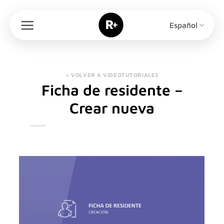
Saltar
al
Español
contenido
< VOLVER A VIDEOTUTORIALES
Ficha de residente –
Crear nueva