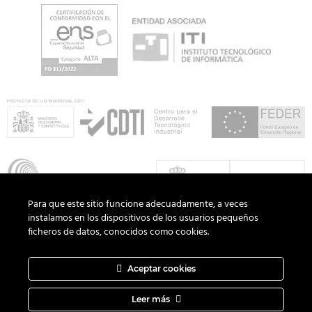
Para que este sitio funcione adecuadamente, a veces
instalamos en los dispositivos de los usuarios pequeños
ficheros de datos, conocidos como cookies.
Aceptar cookies
Copyright 2026 ©
ADD Informática
· Todos los derechos
reservados.
Política de Privacidad
|
Aviso Legal
|
Política de Cookies
Leer más
|
Canal del Informante
|
Diseño web
DAGOCREATIVO