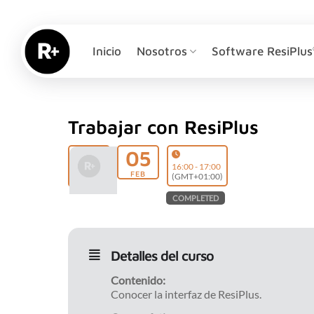
Saltar
al
contenido
Inicio
Nosotros
Software ResiPlus
Trabajar con ResiPlus
05
16:00 - 17:00
FEB
(GMT+01:00)
COMPLETED
Detalles del curso
Contenido:
Conocer la interfaz de ResiPlus.