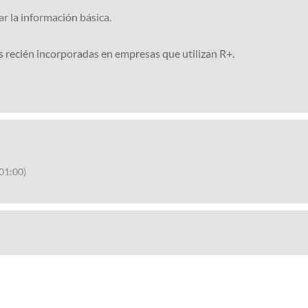
r la información básica.
s recién incorporadas en empresas que utilizan R+.
01:00)