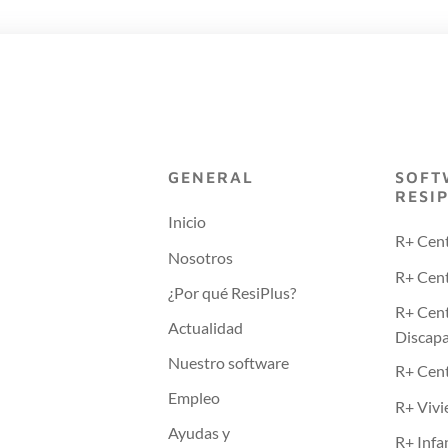
GENERAL
SOFT
RESI
Inicio
R+ Cen
Nosotros
R+ Cent
¿Por qué ResiPlus?
R+ Cen
Actualidad
Discap
Nuestro software
R+ Cen
Empleo
R+ Vivi
Ayudas y
R+ Infa