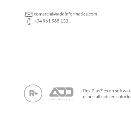
comercial@addinformatica.com
+34 961 588 133
ResiPlus
es un softwar
®
especializada en solucio