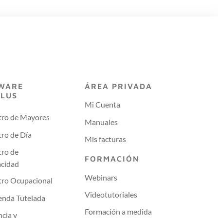
WARE
ÁREA PRIVADA
PLUS
Mi Cuenta
tro de Mayores
Manuales
ro de Día
Mis facturas
tro de
FORMACIÓN
acidad
Webinars
tro Ocupacional
Videotutoriales
enda Tutelada
Formación a medida
ncia y