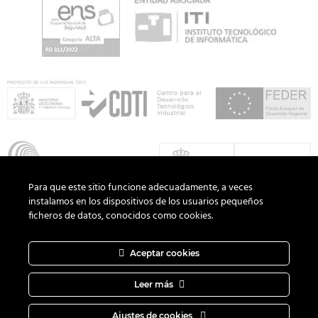
Para que este sitio funcione adecuadamente, a veces
instalamos en los dispositivos de los usuarios pequeños
ficheros de datos, conocidos como cookies.
Aceptar cookies
Copyright 2026 ©
ADD Informática
· Todos los derechos
reservados.
Política de Privacidad
|
Aviso Legal
|
Política de Cookies
Leer más
|
Canal del Informante
|
Diseño web
DAGOCREATIVO
Ajustes de cookies