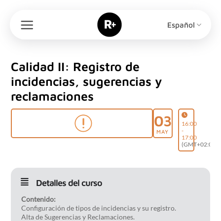
Saltar
al
Español
contenido
Calidad II: Registro de
incidencias, sugerencias y
reclamaciones
03
16:00
-
MAY
17:00
(GMT+02:00)
Detalles del curso
Contenido:
Configuración de tipos de incidencias y su registro.
Alta de Sugerencias y Reclamaciones.