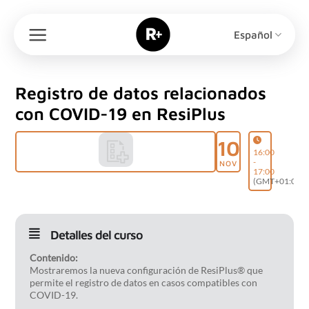
Saltar
al
Español
contenido
Registro de datos relacionados
con COVID-19 en ResiPlus
10
16:00
-
NOV
17:00
(GMT+01:00)
Detalles del curso
Contenido:
Mostraremos la nueva configuración de ResiPlus® que
permite el registro de datos en casos compatibles con
COVID-19.