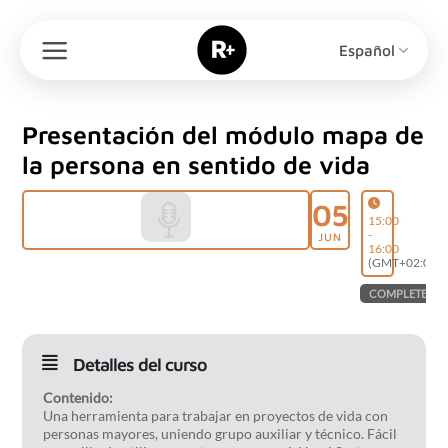
Saltar
al
Español
contenido
Presentación del módulo mapa de
la persona en sentido de vida
05
15:00
-
JUN
16:00
(GMT+02:00)
COMPLETED
Detalles del curso
Contenido:
Una herramienta para trabajar en proyectos de vida con
personas mayores, uniendo grupo auxiliar y técnico. Fácil