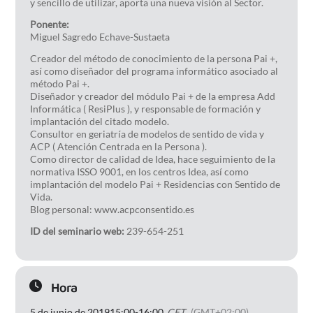
y sencillo de utilizar, aporta una nueva visión al Sector.
Ponente:
Miguel Sagredo Echave-Sustaeta
Creador del método de conocimiento de la persona Pai +,
así como diseñador del programa informático asociado al
método Pai +.
Diseñador y creador del módulo Pai + de la empresa Add
Informática ( ResiPlus ), y responsable de formación y
implantación del citado modelo.
Consultor en geriatría de modelos de sentido de vida y
ACP ( Atención Centrada en la Persona ).
Como director de calidad de Idea, hace seguimiento de la
normativa ISSO 9001, en los centros Idea, así como
implantación del modelo Pai + Residencias con Sentido de
Vida.
Blog personal:
www.acpconsentido.es
ID del seminario web:
239-654-251
Hora
5 de junio de 2019
15:00
-
16:00
CET
(GMT+02:00)