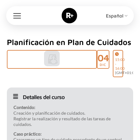
Saltar
al
Español
contenido
Planificación en Plan de Cuidados
04
15:00
-
DIC
16:00
(GMT+01:00)
Detalles del curso
Contenido:
Creación y planificación de cuidados.
Registrar la realización y resultado de las tareas de
cuidados.
Caso práctico:
Crearemos un tipo de cuidado procedente de un control.