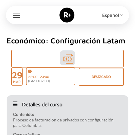
Saltar
al
Español
contenido
Económico: Configuración Latam
29
22:00 - 23:00
DESTACADO
(GMT+02:00)
MAR
Detalles del curso
Contenido:
Proceso de facturación de privados con configuración
para Colombia.
Caso práctico: