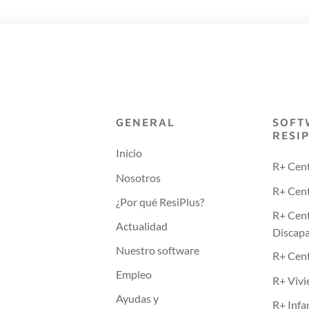
GENERAL
SOFT
RESI
Inicio
R+ Cen
Nosotros
R+ Cent
¿Por qué ResiPlus?
R+ Cen
Actualidad
Discap
Nuestro software
R+ Cen
Empleo
R+ Vivi
Ayudas y
R+ Infa