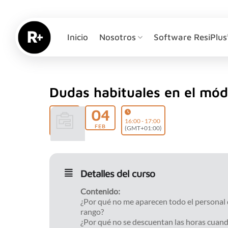
Saltar
al
contenido
Inicio
Nosotros
Software ResiPlus
Dudas habituales en el mód
04
16:00 - 17:00
FEB
(GMT+01:00)
Detalles del curso
Contenido:
¿Por qué no me aparecen todo el personal q
rango?
¿Por qué no se descuentan las horas cuand