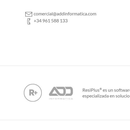
comercial@addinformatica.com
+34 961 588 133
ResiPlus
es un softwar
®
especializada en solucio