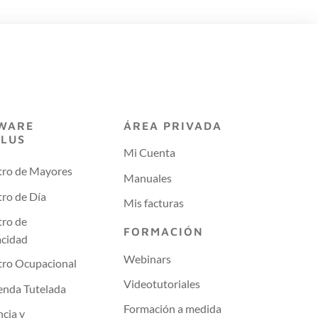
WARE
ÁREA PRIVADA
PLUS
Mi Cuenta
tro de Mayores
Manuales
ro de Día
Mis facturas
tro de
FORMACIÓN
acidad
Webinars
tro Ocupacional
Videotutoriales
enda Tutelada
Formación a medida
ncia y