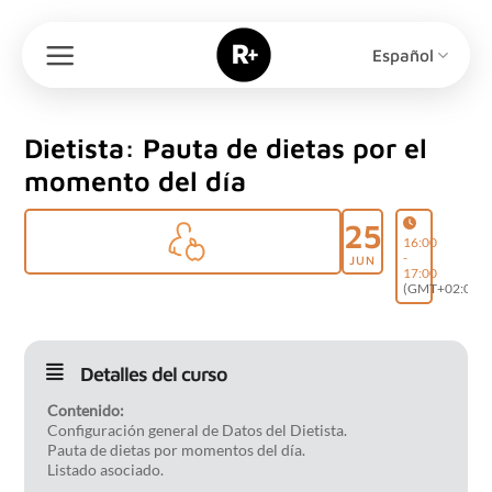
Saltar
al
Español
contenido
Dietista: Pauta de dietas por el
momento del día
25
16:00
-
JUN
17:00
(GMT+02:00)
Detalles del curso
Contenido:
Configuración general de Datos del Dietista.
Pauta de dietas por momentos del día.
Listado asociado.