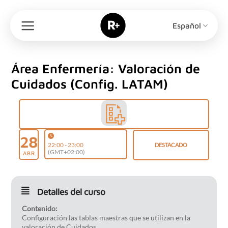
Saltar
al
Español
contenido
Área Enfermería: Valoración de
Cuidados (Config. LATAM)
28
22:00 - 23:00
DESTACADO
(GMT+02:00)
ABR
Detalles del curso
Contenido:
Configuración las tablas maestras que se utilizan en la
valoración de Cuidados.