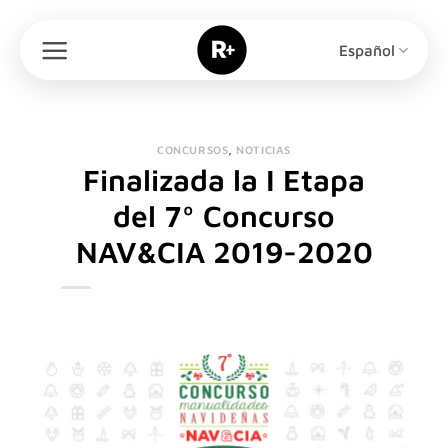
Saltar
al
Español
contenido
CONCURSOS
,
NOTICIAS
Finalizada la I Etapa
del 7º Concurso
NAV&CIA 2019-2020