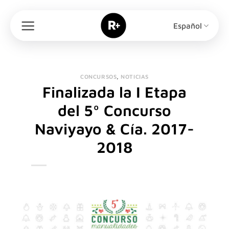
Saltar
al
Español
contenido
CONCURSOS
,
NOTICIAS
Finalizada la I Etapa
del 5º Concurso
Naviyayo & Cía. 2017-
2018