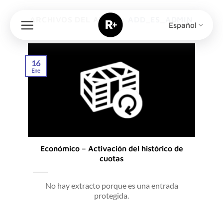
Saltar
al
ARCHIVOS DEL AUTOR:
ADD_ES_ADMIN
Español
contenido
16
Ene
Económico – Activación del histórico de
cuotas
No hay extracto porque es una entrada
protegida.