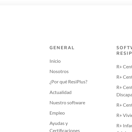
GENERAL
SOFT
RESI
Inicio
R+ Cen
Nosotros
R+ Cent
¿Por qué ResiPlus?
R+ Cen
Actualidad
Discap
Nuestro software
R+ Cen
Empleo
R+ Vivi
Ayudas y
R+ Infa
Certificaciones