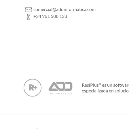
comercial@addinformatica.com
+34 961 588 133
ResiPlus
es un softwar
®
especializada en solucio