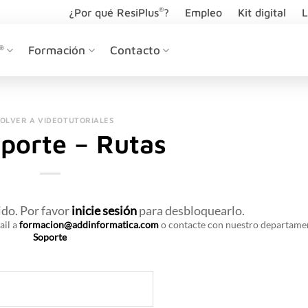
®
¿Por qué ResiPlus
?
Empleo
Kit digital
L
®
Formación
Contacto
VOLVER A VIDEOTUTORIALES
porte – Rutas
ido. Por favor
inicie sesión
para desbloquearlo.
ail a
formacion@addinformatica.com
o contacte con nuestro departame
Soporte