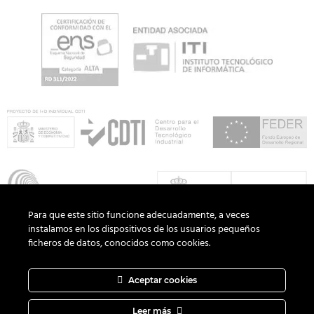
Para que este sitio funcione adecuadamente, a veces
instalamos en los dispositivos de los usuarios pequeños
ficheros de datos, conocidos como cookies.
Aceptar cookies
Copyright 2026 ©
ADD Informática
· Todos los derechos
reservados.
Política de Privacidad
|
Aviso Legal
|
Política de Cookies
Leer más