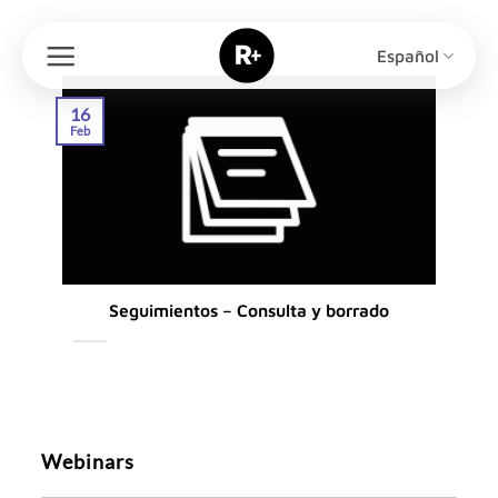
Saltar
al
Español
contenido
16
Feb
Seguimientos – Consulta y borrado
Webinars