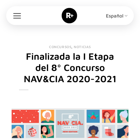
Saltar
al
Español
contenido
CONCURSOS
,
NOTICIAS
Finalizada la I Etapa
del 8º Concurso
NAV&CIA 2020-2021