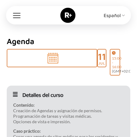
Saltar
al
Español
contenido
Agenda
11
15:00
-
JUL
16:00
(GMT+02:00)
Detalles del curso
Contenido:
Creación de Agendas y asignación de permisos.
Programación de tareas y visitas médicas.
Opciones de vista e impresión.
Caso práctico:
Crear una agenda de citas médicas para los residentes y