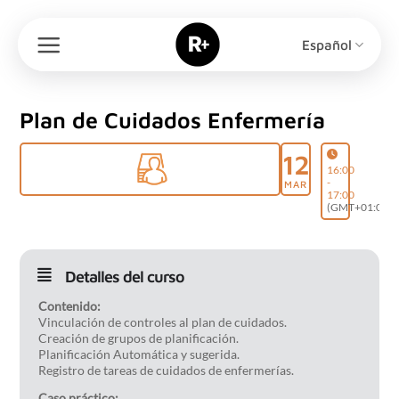
Saltar
al
Español
contenido
Plan de Cuidados Enfermería
12
16:00
-
MAR
17:00
(GMT+01:00)
Detalles del curso
Contenido:
Vinculación de controles al plan de cuidados.
Creación de grupos de planificación.
Planificación Automática y sugerida.
Registro de tareas de cuidados de enfermerías.
Caso práctico: