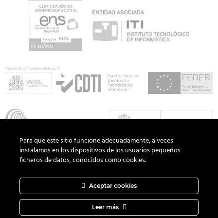
Para que este sitio funcione adecuadamente, a veces
instalamos en los dispositivos de los usuarios pequeños
ficheros de datos, conocidos como cookies.
Aceptar cookies
Copyright 2026 ©
ADD Informática
· Todos los derechos
reservados.
Política de Privacidad
|
Aviso Legal
|
Política de Cookies
Leer más
|
Canal del Informante
|
Diseño web
DAGOCREATIVO