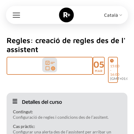
Skip
to
Català
content
Regles: creació de regles des de l'
assistent
05
15:00
-
MAR
16:00
(GMT+01:00)
Detalles del curso
Contingut:
Configuració de regles i condicions des de l’assitent.
Cas pràctic:
Configurar una alerta des de l’assistent per arribar un