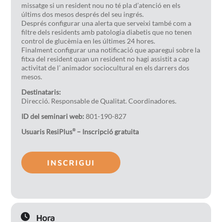
missatge si un resident nou no té pla d’atenció en els
últims dos mesos després del seu ingrés.
Després configurar una alerta que serveixi també com a
filtre dels residents amb patologia diabetis que no tenen
control de glucèmia en les últimes 24 hores.
Finalment configurar una notificació que aparegui sobre la
fitxa del resident quan un resident no hagi assistit a cap
activitat de l’ animador sociocultural en els darrers dos
mesos.
Destinataris:
Direcció. Responsable de Qualitat. Coordinadores.
ID del seminari web:
801-190-827
Usuaris ResiPlus
– Inscripció gratuita
®
INSCRIGUI
Hora